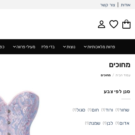
Ski
אודות
|
צור קשר
t
conten
פרוות מלאכותיות
נוצות
בדי פליז
מעילי פרווה
כפפ
מחוכים
עמוד הבית
/
מחוכים
סנן לפי צבע
שחור
ורוד
חום
סגול
(1)
(1)
(1)
(1)
אדום
לבן
שמנת
(1)
(1)
(1)