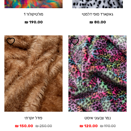
גאקארד סופי דלמטי
מולטיקולור 1
₪
190.00
₪
80.00
נמר צבעוני איסט
פודל יוקרתי
המחיר
המחיר
המחיר
המחיר
₪
150.00
₪
250.00
₪
120.00
₪
190.00
המקורי
הנוכחי
המקורי
הנוכחי