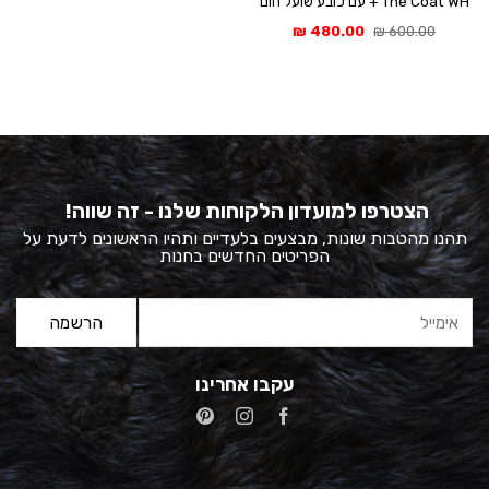
The Coat WH + עם כובע שועל חום
המחיר
המחיר
₪
480.00
₪
600.00
המקורי
הנוכחי
היה:
הוא:
480.00 ₪.
600.00 ₪.
הצטרפו למועדון הלקוחות שלנו - זה שווה!
תהנו מהטבות שונות, מבצעים בלעדיים ותהיו הראשונים לדעת על
הפריטים החדשים בחנות
עקבו אחרינו