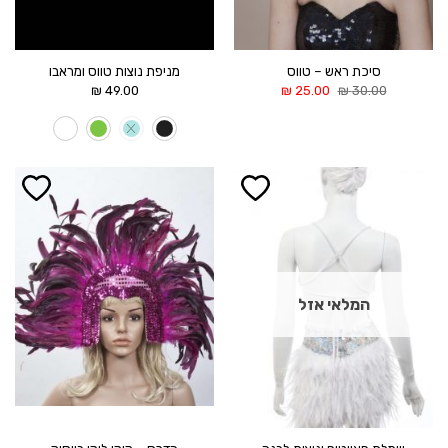
סיכת ראש – טווס
מניפת נוצות טווס ומראבו
המחיר
המחיר
₪
49.00
₪
25.00
₪
30.00
המקורי
הנוכחי
היה:
הוא:
25.00 ₪.
30.00 ₪.
הוסף ל
הוסף ל
WISHLIST
WISHLIST
המלאי אזל