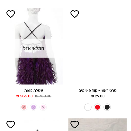
הוסף ל
הוסף ל
WISHLIST
WISHLIST
המלאי אזל
סרט ראש – קוק פאייטים
שמלת נוצות
המחיר
המחיר
₪
585.00
₪
750.00
₪
29.00
המקורי
הנוכחי
היה:
הוא:
585.00 ₪.
750.00 ₪.