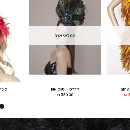
הוסף ל
הוסף ל
WISHLIST
WISHLIST
המלאי אזל
צהוב
הדרס – טווס אווז
סיכת
המחיר
₪
350.00
₪
הנוכחי
הוא:
500.00 ₪.
7