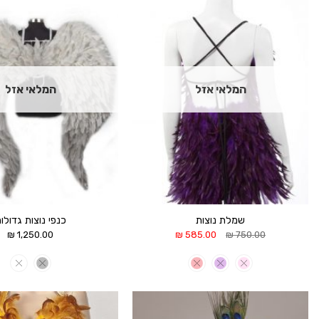
הוסף ל
WISHLIST
המלאי אזל
המלאי אזל
שמלת נוצות
כנפי נוצות גדולו
המחיר
המחיר
₪
1,250.00
₪
585.00
₪
750.00
המקורי
הנוכחי
היה:
הוא:
585.00 ₪.
750.00 ₪.