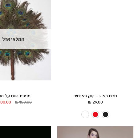
הוסף ל
WISHLIST
המלאי אזל
סרט ראש – קוק פאייטים
מניפת טווס על מ
המחיר
100.00
₪
150.00
₪
29.00
המקורי
היה:
50.00 ₪.