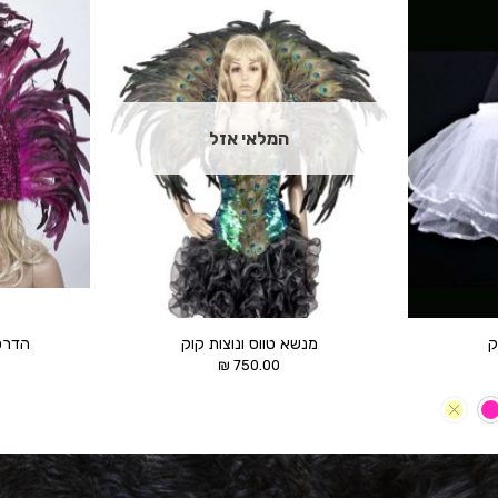
הוסף ל
הוסף ל
WISHLIST
WISHLIST
המלאי אזל
ק
מנשא טווס ונוצות קוק
הדרס 
₪
750.00