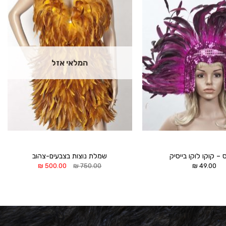
הוסף ל
הוסף ל
WISHLIST
WISHLIST
המלאי אזל
– קוקו לוקו בייסיק
שמלת נוצות בצבעים-צהוב
המחיר
המחיר
₪
500.00
₪
750.00
₪
49.00
המקורי
הנוכחי
היה:
הוא:
500.00 ₪.
750.00 ₪.