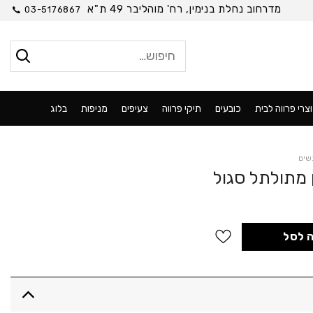
מדרחוב נחלת בנימין, רח' מוהליבר 49 ת"א
03-5176867
חיפוש
עבור:
צרי פרווה לבית
כובעים
תיקי פרווה
צעיפים
מניפות
בלוג
שים
ן מתולתל סגול
לתל סגול
 לסל