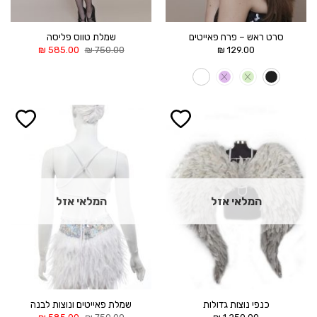
סרט ראש – פרח פאייטים
שמלת טווס פליסה
המחיר
המחיר
₪
585.00
₪
750.00
₪
129.00
המקורי
הנוכחי
היה:
הוא:
585.00 ₪.
750.00 ₪.
הוסף ל
הוסף ל
WISHLIST
WISHLIST
המלאי אזל
המלאי אזל
כנפי נוצות גדולות
שמלת פאייטים ונוצות לבנה
המחיר
המחיר