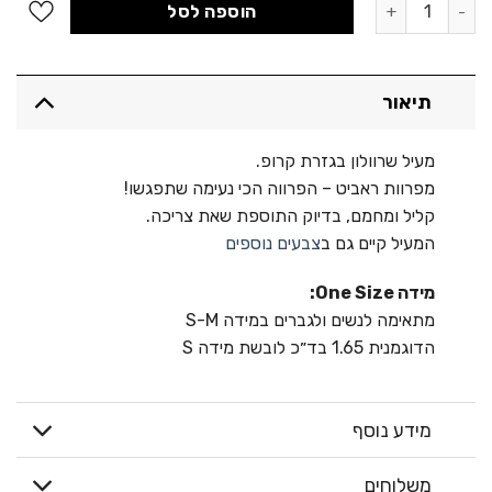
כמות של מעיל סלינה - שרוולון ראביט ורוד
הוספה לסל
תיאור
מעיל שרוולון בגזרת קרופ.
מפרוות ראביט – הפרווה הכי נעימה שתפגשו!
קליל ומחמם, בדיוק התוספת שאת צריכה.
המעיל קיים גם ב
צבעים נוספים
מידה One Size:
מתאימה לנשים ולגברים במידה S-M
הדוגמנית 1.65 בד״כ לובשת מידה S
מידע נוסף
משלוחים