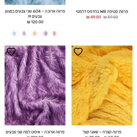
פרווה ארוכה – 604 שני צבעים במגוון
פרוות קטיפה WB בהדפס דלמטי
צבעים !!!
המחיר
המחיר
₪
49.00
₪
59.00
המקורי
הנוכחי
₪
120.00
היה:
הוא:
49.00 ₪.
59.00 ₪.
הוסף ל
הוסף ל
WISHLIST
WISHLIST
פרווה קצרה – שאגי קצר
פרווה ארוכה – איסט למה שני צבעים