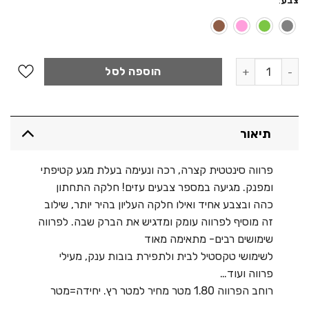
צבע
:
היה:
הוא:
190.00 ₪.
250.00 ₪.
כמות של פרווה קצרה - קיפוד
הוספה לסל
תיאור
פרווה סינטטית קצרה, רכה ונעימה בעלת מגע קטיפתי
ומפנק. מגיעה במספר צבעים עזים! חלקה התחתון
כהה ובצבע אחיד ואילו חלקה העליון בהיר יותר, שילוב
זה מוסיף לפרווה עומק ומדגיש את הברק שבה. לפרווה
שימושים רבים- מתאימה מאוד
לשימושי טקסטיל לבית ולתפירת בובות ענק, מעילי
פרווה ועוד…
רוחב הפרווה 1.80 מטר מחיר למטר רץ. יחידה=מטר