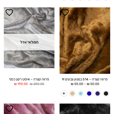
הוסף ל
הוסף ל
WISHLIST
WISHLIST
המלאי אזל
פרווה קצרה – 514 במגוון צבעים !!!
פרווה קצרה – איסט רקון כסף
טווח
המחיר
המחיר
–
₪
190.00
₪
250.00
₪
55.00
₪
50.00
מחירים:
המקורי
הנוכחי
היה:
הוא:
עד
250.00 ₪.
190.00 ₪.