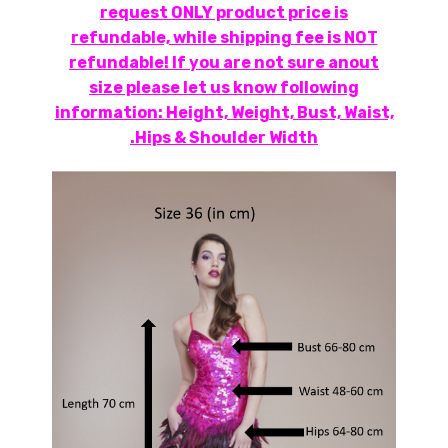
request ONLY product price is
refundable, while shipping fee is NOT
refundable! If you are not sure anout
size please let us know following
information: Height, Weight, Bust, Waist,
Hips & Shoulder Width.