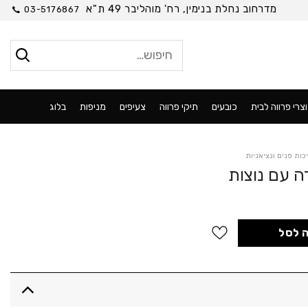
מדרחוב נחלת בנימין, רח' מוהליבר 49 ת"א
03-5176867
חיפוש
עבור:
צרי פרווה לבית
כובעים
תיקי פרווה
צעיפים
מניפות
בלוג
כות פנים ונציאניות
ה עם נוצות
 נוצות
 לסל