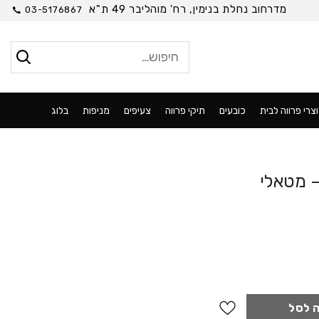
מדרחוב נחלת בנימין, רח' מוהליבר 49 ת"א
03-5176867
חיפוש
עבור:
צרי פרווה לבית
כובעים
תיקי פרווה
צעיפים
מניפות
בלוג
– מטאלי
לי
 לסל