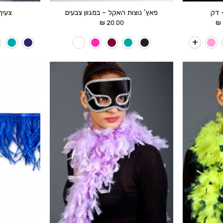
– דק
פאץ' נוצות האקל – במגוון צבעים
צעיף
טווח
₪
20.00
₪
מחירים:
עד
הוסף ל
הוסף ל
WISHLIST
WISHLIST