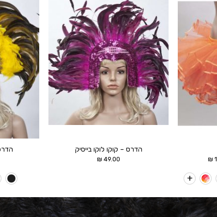
הוסף ל
הוסף ל
WISHLIST
WISHLIST
הדרס – קוקו לוקו בייסיק
הדרס 
טווח
₪
49.00
₪
מחירים:
עד