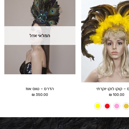
הוסף ל
הוסף ל
WISHLIST
WISHLIST
המלאי אזל
– קוקו לוקו יוקרתי
הדרס – טווס אווז
₪
350.00
₪
100.00