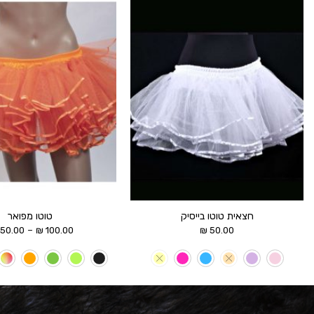
הוסף ל
WISHLIST
חצאית טוטו בייסיק
טוטו מפואר
–
150.00
₪
100.00
₪
50.00