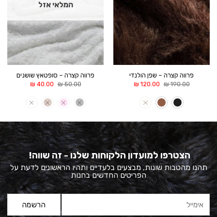
המלאי אזל
פרווה קצרה – שפן הולנדי
פרווה קצרה – סופטאץ שושנים
המחיר
המחיר
המחיר
המחיר
₪
40.00
₪
50.00
₪
120.00
₪
190.00
המקורי
הנוכחי
המקורי
הנוכחי
היה:
הוא:
היה:
הוא:
40.00 ₪.
50.00 ₪.
120.00 ₪.
190.00 ₪.
הצטרפו למועדון הלקוחות שלנו - זה שווה!
תהנו מהטבות שונות, מבצעים בלעדיים ותהיו הראשונים לדעת על
הפריטים החדשים בחנות