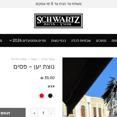
משלוח עד הבית עד 5 ימי עסקים
ות
מחוכים
שכמיות לכלה
כנפי נוצות
פורים ופסטיבלים 2026
מו
עמוד הבית
/
נוצות
/
נוצות בודדות
נוצת יען – פסים
₪
35.00
צבע
:
כמות של נוצת יען - פסים
הוספה