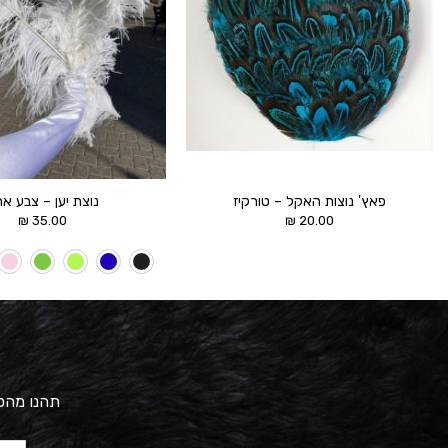
פאץ' נוצות האקל – טורקיז
נוצת יען – צבע א
₪
35.00
₪
20.00
תהנו מהטב