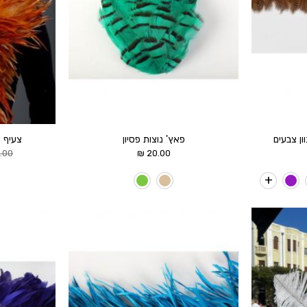
ון צבעים
פאץ' נוצות פסיון
צעיף 
.00
₪
20.00
הוסף ל
הוסף ל
WISHLIST
WISHLIST