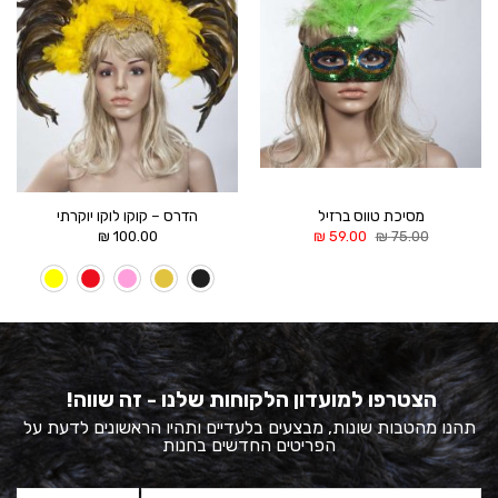
מסיכת טווס ברזיל
הדרס – קוקו לוקו יוקרתי
המחיר
המחיר
₪
100.00
₪
59.00
₪
75.00
המקורי
הנוכחי
היה:
הוא:
59.00 ₪.
75.00 ₪.
הצטרפו למועדון הלקוחות שלנו - זה שווה!
תהנו מהטבות שונות, מבצעים בלעדיים ותהיו הראשונים לדעת על
הפריטים החדשים בחנות