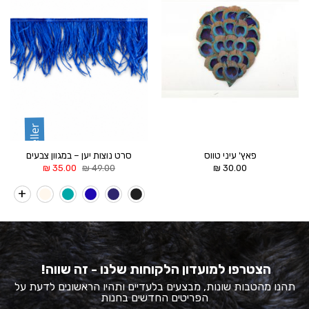
WISHLIST
WISHLIST
Best Seller
פאץ' עיני טווס
סרט נוצות יען – במגוון צבעים
המחיר
המחיר
₪
35.00
₪
49.00
₪
30.00
המקורי
הנוכחי
היה:
הוא:
35.00 ₪.
49.00 ₪.
הצטרפו למועדון הלקוחות שלנו - זה שווה!
תהנו מהטבות שונות, מבצעים בלעדיים ותהיו הראשונים לדעת על
הפריטים החדשים בחנות