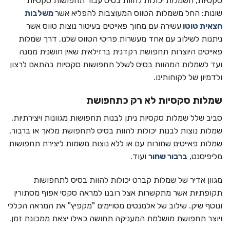
סקסיות, השמלות יכולות להוות בסיס עבור תחפושות סקסיות
שונות: החל משמלות הטווס המעוצבות להפליא אשר
משלבות
חצאית טוטו
עשירה עם מחוך פאייטים בעיטור נוצות טווס אשר
ניתנות לשילוב עם אחד מעשרות פריטי הטווס שלנו. דרך שמלות
פאייטים היוצרות תחפושת רקדנית ברזילאית שאין חושנית ממנה
ועד לשמלות המהוות בסיס לשלל תחפושות סקסיות בהתאם לרצון
ולדמיון של לקוחותינו.
שמלות סקסיות לא רק כתחפושת
סביב שלל שמלות סקסיות ניתן לבנות תחפושות מגוונות ויצירתיות,
שמלות נוצות לבנות יכולות להוות בסיס לתחפושת מלאך או ברבור,
שמלות פאייטים שחורות עם או ללא נוצות משמות ליצירת תחפושות
מליפיסנט,
ברבור שחור
ועוד.
מגוון אדיר של שמלות קברט יכולות להוות בסיס לתחפושות
תקופתיות אשר מתקשרות אצל רובנו למראה סקסי אפוף מסתורין
ונוטף שיק. שילוב של אלמנטים מסויימים "מקפיץ" את המראה הכללי
ויוצר תחפושת מושלמת המעניקה תחושה כאילו יצאת ממכונת זמן.