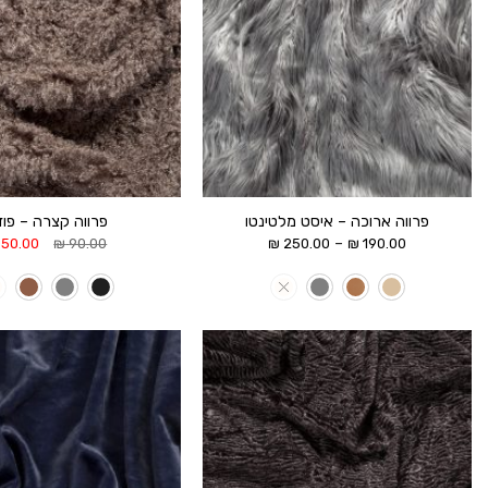
פרווה ארוכה – איסט מלטינטו
פרווה קצרה – פו
טווח
המחיר
–
50.00
₪
90.00
₪
250.00
₪
190.00
מחירים:
המקורי
היה:
עד
90.00 ₪.
הוסף ל
WISHLIST