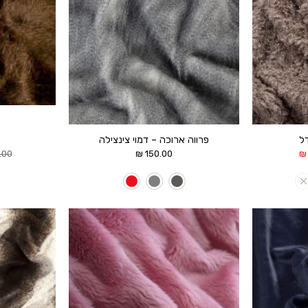
דל
פרווה ארוכה – דמוי צינצילה
המחיר
.00
₪
150.00
₪
הנוכחי
הוא:
50.00 ₪.
הוסף ל
הוסף ל
WISHLIST
WISHLIST