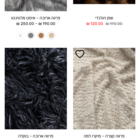
שפן הולנדי
פרווה ארוכה – איסט מלטינטו
המחיר
המחיר
טווח
–
₪
250.00
₪
190.00
₪
120.00
₪
190.00
המקורי
הנוכחי
מחירים:
היה:
הוא:
190.00 ₪.
120.00 ₪.
עד
הוסף ל
הוסף ל
WISHLIST
WISHLIST
פרווה קצרה – מיקרו למה
פרווה ארוכה – בוקלה