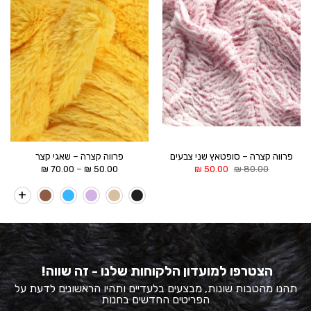
WISHLIST
WISHLIST
פרווה קצרה – סופטאץ שני צבעים
פרווה קצרה – שאגי קצר
המחיר
המחיר
טווח
–
₪
70.00
₪
50.00
₪
50.00
₪
80.00
המקורי
הנוכחי
מחירים:
היה:
הוא:
80.00 ₪.
50.00 ₪.
עד
הצטרפו למועדון הלקוחות שלנו - זה שווה!
תהנו מהטבות שונות, מבצעים בלעדיים ותהיו הראשונים לדעת על
הפריטים החדשים בחנות