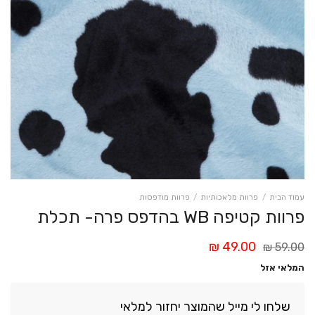
עמוד הבית
/
פרוות מלאכותיות
/
פרוות מודפסות
פרוות קטיפה WB בהדפס פרה- תכלת
המחיר
המחיר
₪
49.00
₪
59.00
המקורי
הנוכחי
המלאי אזל
היה:
הוא:
49.00 ₪.
59.00 ₪.
שלחו לי מייל שהמוצר יחזור למלאי