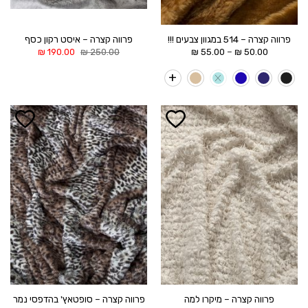
פרווה קצרה – 514 במגוון צבעים !!!
פרווה קצרה – איסט רקון כסף
טווח
המחיר
המחיר
–
₪
190.00
₪
250.00
₪
55.00
₪
50.00
מחירים:
המקורי
הנוכחי
היה:
הוא:
עד
250.00 ₪.
190.00 ₪.
הוסף ל
הוסף ל
WISHLIST
WISHLIST
פרווה קצרה – מיקרו למה
פרווה קצרה – סופטאץ' בהדפסי נמר