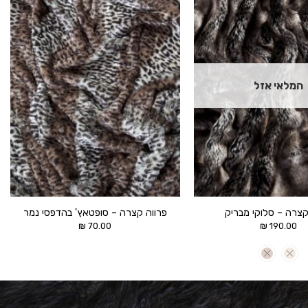
הוסף ל
הוסף ל
WISHLIST
WISHLIST
המלאי אזל
קצרה – סלוקי מבריק
פרווה קצרה – סופטאץ' בהדפסי נמר
₪
70.00
₪
190.00