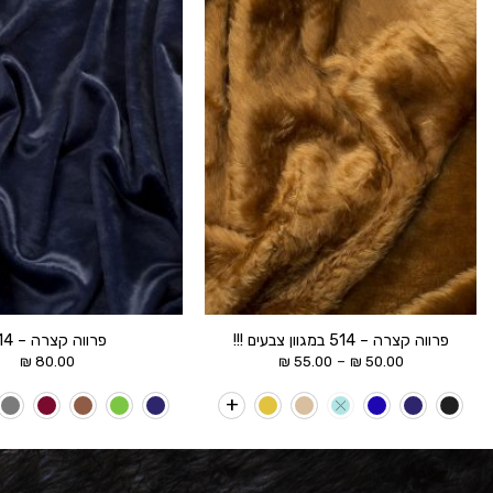
הוסף ל
WISHLIST
פרווה קצרה – 514 במגוון צבעים !!!
פרווה קצרה – 314
טווח
–
₪
80.00
₪
55.00
₪
50.00
מחירים:
עד