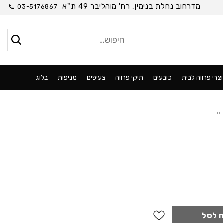
מדרחוב נחלת בנימין, רח' מוהליבר 49 ת"א
03-5176867
חיפוש
עבור:
צרי פרווה לבית
כובעים
תיקי פרווה
צעיפים
מניפות
בלוג
ות
 לסל