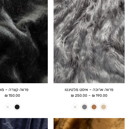
הוסף ל
WISHLIST
פרווה ארוכה – איסט מלטינטו
פרווה קצרה – מוט
טווח
–
₪
150.00
₪
250.00
₪
190.00
מחירים:
עד