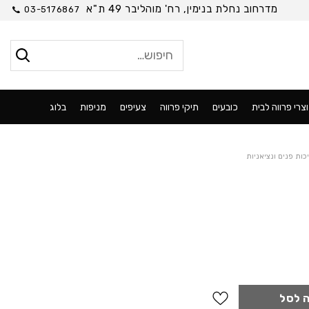
מדרחוב נחלת בנימין, רח' מוהליבר 49 ת"א
03-5176867
חיפוש
עבור:
צרי פרווה לבית
כובעים
תיקי פרווה
צעיפים
מניפות
בלוג
כות פנים ונציאניות
 לסל