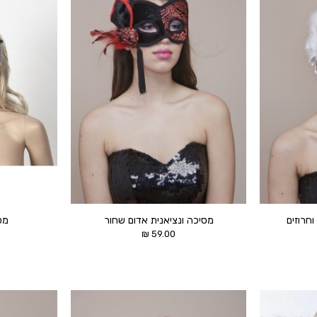
הוסף ל
הוסף ל
WISHLIST
WISHLIST
חרוזים
מסיכה ונציאנית אדום שחור
מס
₪
59.00