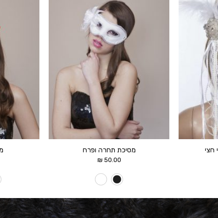
הוסף ל
הוסף ל
WISHLIST
WISHLIST
 חצי
מסיכת תחרה ופרח
מס
₪
50.00