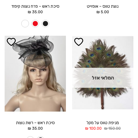
נוצת טווס – אופוייט
סיכת ראש – פרח נוצות קיפוד
₪
35.00
₪
5.00
הוסף ל
הוסף ל
WISHLIST
WISHLIST
המלאי אזל
מניפת טווס על מקל
סיכת ראש – רשת נוצות
המחיר
המחיר
₪
35.00
₪
100.00
₪
150.00
המקורי
הנוכחי
היה:
הוא: