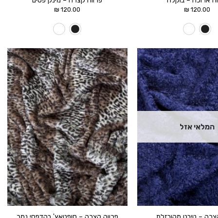
וה ארוכה – בוקלה
פרווה קצרה – מינק פסים
₪
120.00
₪
120.00
הוסף ל
הוסף ל
WISHLIST
WISHLIST
המלאי אזל
צרה – טיבט מקורזלת
פרווה קצרה – סופטאץ' בהדפסי נמר