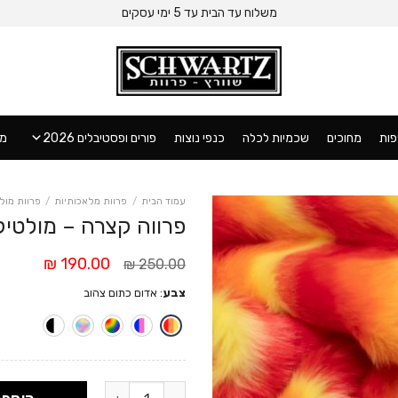
משלוח עד הבית עד 5 ימי עסקים
ות
מחוכים
שכמיות לכלה
כנפי נוצות
פורים ופסטיבלים 2026
מו
עמוד הבית
/
פרוות מלאכותיות
/
פרוות מול
פרווה קצרה – מולטיק
המחיר
המחי
₪
190.00
₪
250.00
המקורי
הנוכח
צבע
:
אדום כתום צהוב
היה:
הוא:
.00 ₪.
250.00 ₪.
כמות של פרווה קצרה - מולטיקולור