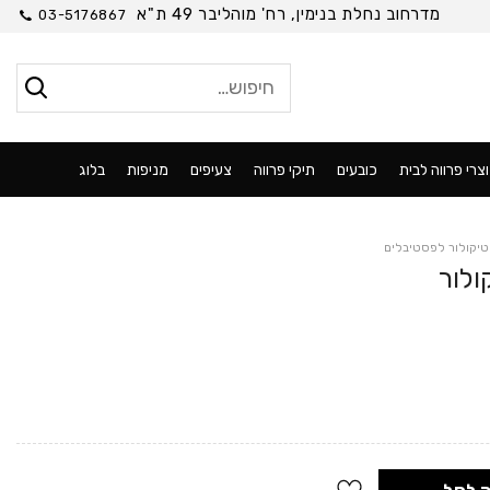
מדרחוב נחלת בנימין, רח' מוהליבר 49 ת"א
03-5176867
חיפוש
עבור:
צרי פרווה לבית
כובעים
תיקי פרווה
צעיפים
מניפות
בלוג
טיקולור לפסטיבלים
ולור
ר
י
190