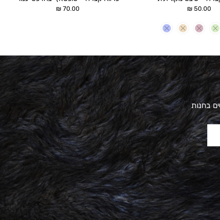
₪
70.00
₪
50.00
ים בחנות