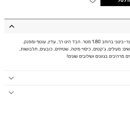
 לסל
פרווה בעלת שיער באורך קצר-בינוני ברוחב 1.80 מטר. הבד הינו רך, עדין, עוטף ומפנק.
ים: מעילים, ג׳קטים, כיסויי מיטה, שטיחים, כובעים, תלבושות,
מרהיבים בגוונים ושילובים שונים!