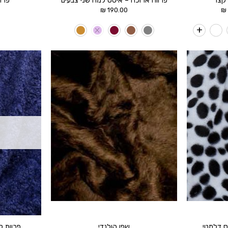
 קצר
פרווה ארוכה – איסט למה שני צבעים
פרו
טווח
₪
190.00
₪
מחירים:
עד
הוסף ל
הוסף ל
WISHLIST
WISHLIST
שפן הולנדי
פרוות ק