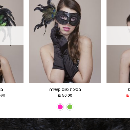
הוסף ל
הוסף ל
WISHLIST
WISHLIST
ס
מסיכת טווס קשירה
מס
המחיר
.00
₪
50.00
₪
הנוכחי
הוא:
25.00 ₪.