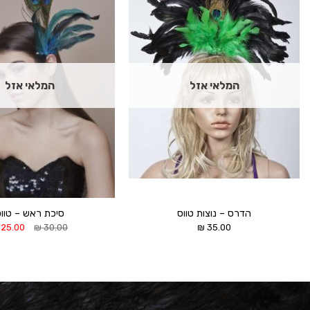
הוסף ל
WISHLIST
המלאי אזל
המלאי אזל
הדרס – נוצות טווס
סיכת ראש – טוו
המחיר
25.00
₪
30.00
₪
35.00
המקורי
היה:
30.00 ₪.