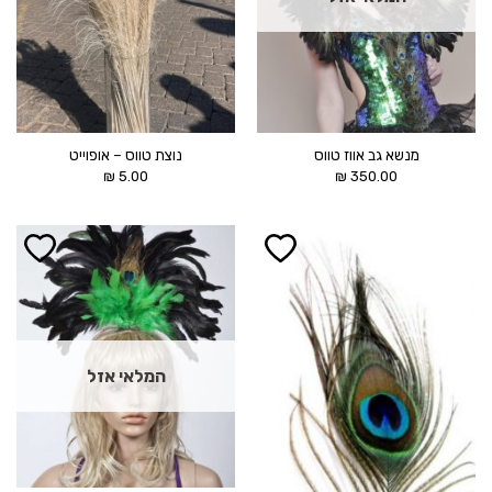
מנשא גב אווז טווס
נוצת טווס – אופוייט
₪
5.00
₪
350.00
הוסף ל
הוסף ל
WISHLIST
WISHLIST
המלאי אזל