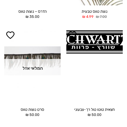
נוצת טווס טבעית
הדרס – נוצות טווס
המחיר
המחיר
₪
35.00
₪
4.99
₪
7.00
המקורי
הנוכחי
היה:
הוא:
4.99 ₪.
7.00 ₪.
הוסף ל
הוסף ל
WISHLIST
WISHLIST
המלאי אזל
חצאית טוטו טול רך-צבעוני
סרט נוצות טווס
₪
50.00
₪
50.00