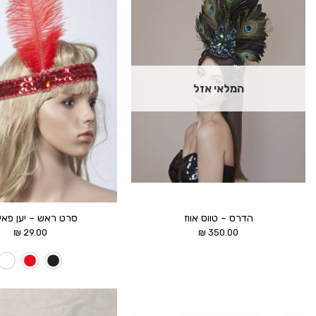
הוסף ל
WISHLIST
המלאי אזל
הדרס – טווס אווז
סרט ראש – יען פאיי
₪
29.00
₪
350.00