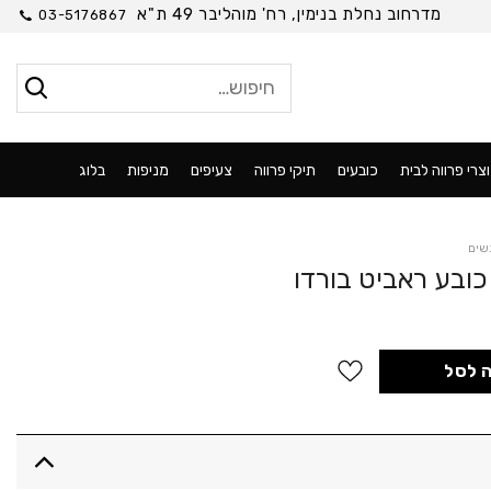
מדרחוב נחלת בנימין, רח' מוהליבר 49 ת"א
03-5176867
חיפוש
עבור:
צרי פרווה לבית
כובעים
תיקי פרווה
צעיפים
מניפות
בלוג
שים
ר
י
 לסל
400.