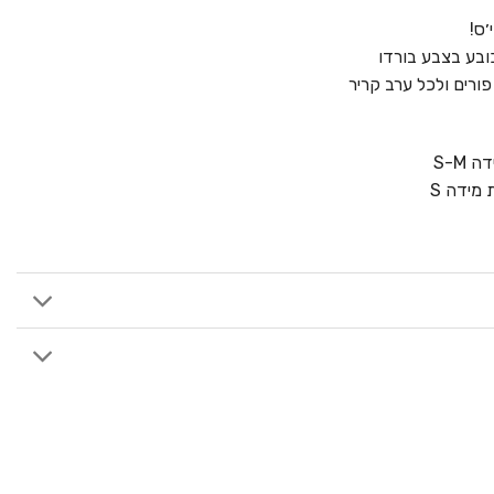
׳ס!
ובע בצבע בורדו
רים ולכל ערב קריר
S-M