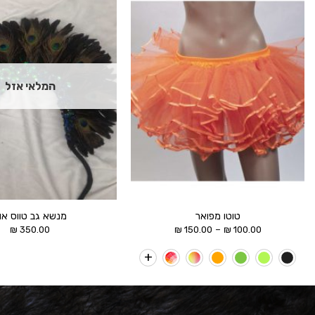
הוסף ל
WISHLIST
המלאי אזל
טוטו מפואר
מנשא גב טווס אוו
טווח
–
₪
350.00
₪
150.00
₪
100.00
מחירים:
עד