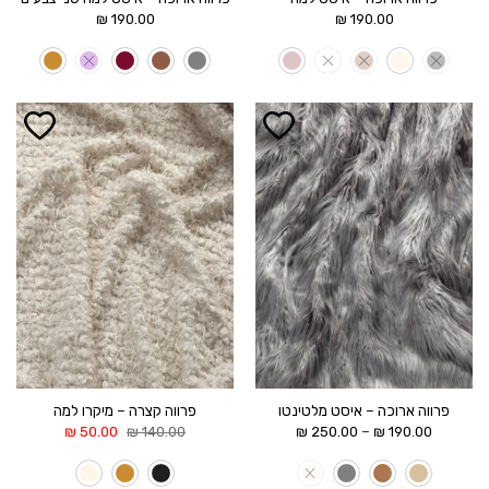
₪
190.00
₪
190.00
הוסף ל
הוסף ל
WISHLIST
WISHLIST
פרווה ארוכה – איסט מלטינטו
פרווה קצרה – מיקרו למה
טווח
המחיר
המחיר
–
₪
50.00
₪
140.00
₪
250.00
₪
190.00
מחירים:
המקורי
הנוכחי
היה:
הוא:
עד
140.00 ₪.
50.00 ₪.