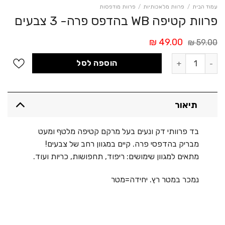
עמוד הבית
/
פרוות מלאכותיות
/
פרוות מודפסות
פרוות קטיפה WB בהדפס פרה- 3 צבעים
המחיר
המחיר
₪
49.00
₪
59.00
המקורי
הנוכחי
כמות של פרוות קטיפה WB בהדפס פרה- 3 צבעים
היה:
הוא:
הוספה לסל
49.00 ₪.
59.00 ₪.
תיאור
בד פרוותי דק ונעים בעל מרקם קטיפה מלטף ומעט
מבריק בהדפסי פרה. קיים במגוון רחב של צבעים!
מתאים למגוון שימושים: ריפוד, תחפושות, כריות ועוד.
נמכר במטר רץ. יחידה=מטר